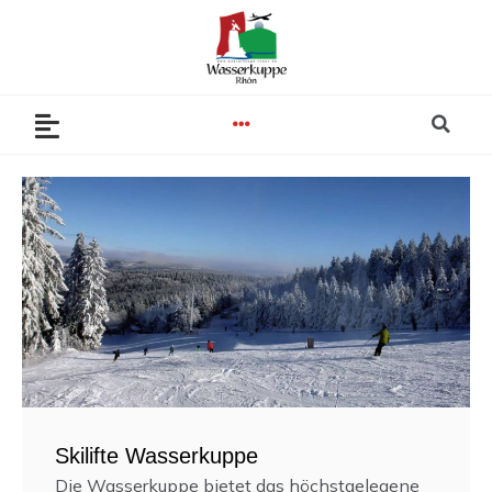
Zum
Inhalt
springen
Se
Menu
Skilifte Wasserkuppe
Die Wasserkuppe bietet das höchstgelegene