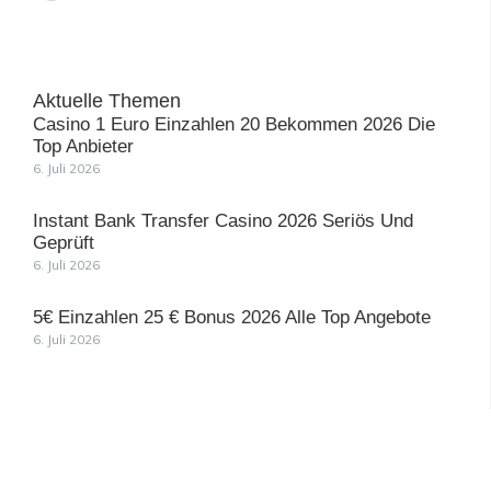
c
e
b
o
o
k
-
Aktuelle Themen
f
Casino 1 Euro Einzahlen 20 Bekommen 2026 Die
Top Anbieter
6. Juli 2026
Instant Bank Transfer Casino 2026 Seriös Und
Geprüft
6. Juli 2026
5€ Einzahlen 25 € Bonus 2026 Alle Top Angebote
6. Juli 2026