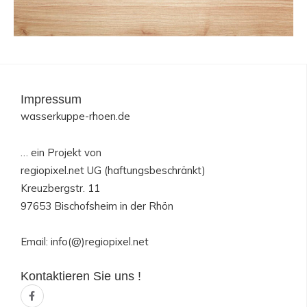
Impressum
wasserkuppe-rhoen.de
… ein Projekt von
regiopixel.net UG (haftungsbeschränkt)
Kreuzbergstr. 11
97653 Bischofsheim in der Rhön
Email: info(@)regiopixel.net
Kontaktieren Sie uns !
F
a